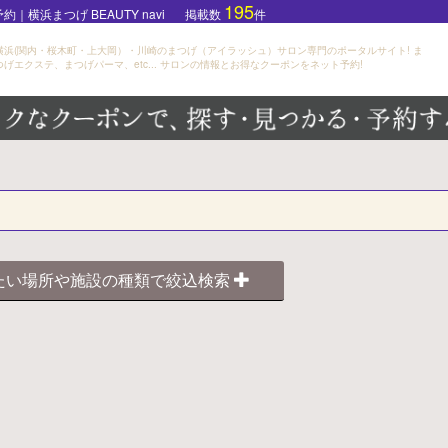
195
浜まつげ BEAUTY navi
掲載数
件
横浜(関内・桜木町・上大岡）・川崎のまつげ（アイラッシュ）サロン専門のポータルサイト! ま
つげエクステ、まつげパーマ、etc... サロンの情報とお得なクーポンをネット予約!
たい場所や施設の種類で絞込検索