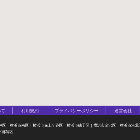
いて
利用規約
プライバシーポリシー
運営会社
中区
横浜市南区
横浜市保土ケ谷区
横浜市磯子区
横浜市金沢区
横浜市港北
市都筑区