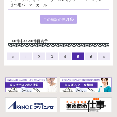
まつ毛パーマ・カール
この施設の詳細
60件中41-50件目表示
«
1
2
3
4
5
6
»