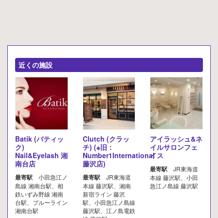
近くの施設
Batik (バティッ
Clutch (クラッ
アイラッシュ&ネ
ク)
チ) (※旧：
イルサロンフェ
Nail&Eyelash 湘
Number1International
イス
南台店
藤沢店)
最寄駅
JR東海道
最寄駅
小田急江ノ
最寄駅
JR東海道
本線 藤沢駅、小田
島線 湘南台駅、相
本線 藤沢駅、湘南
急江ノ島線 藤沢駅
鉄いずみ野線 湘南
新宿ライン 藤沢
台駅、ブルーライン
駅、小田急江ノ島線
湘南台駅
藤沢駅、江ノ島電鉄