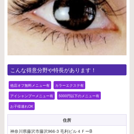
こんな得意分野や特長があります！
他店オフ無料メニュー有
カラーエクステ有
アイシャンプーメニュー有
5000円以下のメニュー有
お子様連れOK
住所
神奈川県藤沢市藤沢966-3 毛利ビル４ＦーB