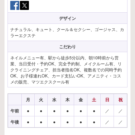
デザイン
ナチュラル、キュート、クール＆セクシー、ゴージャス、カ
ラーエクステ
こだわり
ネイルメニュー有、駅から徒歩5分以内、朝10時前から営
業、当日受付・予約OK、完全予約制、メイクルーム有、リ
クライニングチェア、担当者指名OK、複数名での同時予約
OK、お子様連れOK、カード支払いOK、アメニティ・コス
メの販売、マツエクスクール有
月
火
水
木
金
土
日
祝
午前
●
●
●
●
●
●
／
／
午後
●
●
●
●
●
●
／
／