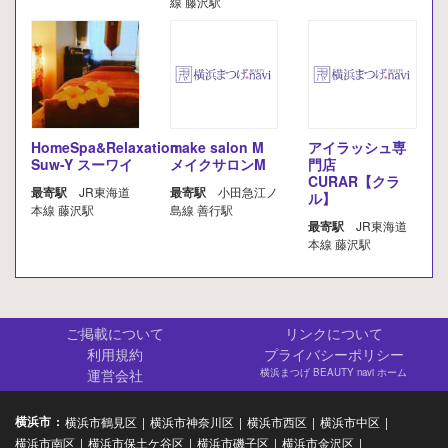
線 藤沢駅
HomeSpa&Relaxation
make salon M
アイラッシュ専
Suw-Y スーワイ
メイクサロンM
門店
CURAR【クラ
最寄駅
JR東海道
最寄駅
小田急江ノ
ル】
本線 藤沢駅
島線 善行駅
最寄駅
JR東海道
本線 藤沢駅
ご掲載について
リンクについて
利用規約
プライバシーポリシー
運営会社
横浜まつげ BEAUTY navi ホーム
横浜市
横浜市鶴見区
横浜市神奈川区
横浜市西区
横浜市中区
横浜市南区
横浜市保土ケ谷区
横浜市磯子区
横浜市金沢区