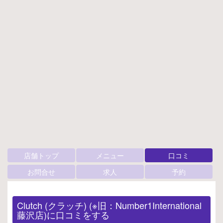
店舗トップ
メニュー
口コミ
お問合せ
求人
予約
Clutch (クラッチ) (※旧：Number1International
藤沢店)に口コミをする